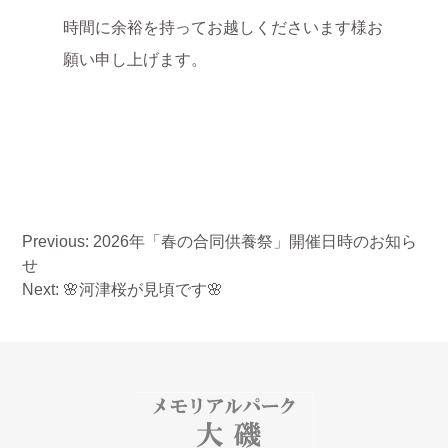
時間に余裕を持ってお越しくださいます様お
願い申し上げます。
投
Previous:
2026年「春の合同供養祭」開催日時のお知ら
稿
せ
ナ
Next:
🌸河津桜が見頃です🌸
ビ
ゲ
ー
シ
ョ
ン