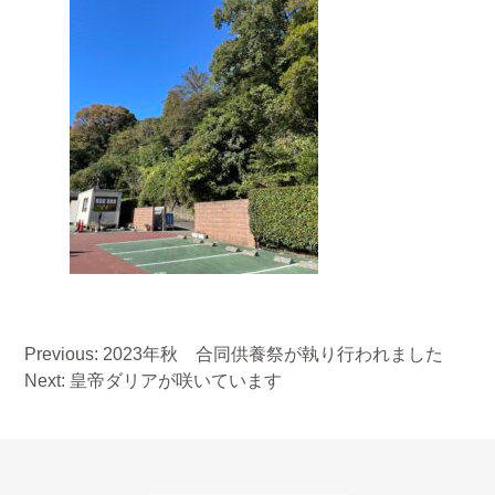
投
Previous:
2023年秋 合同供養祭が執り行われました
稿
Next:
皇帝ダリアが咲いています
ナ
ビ
ゲ
ー